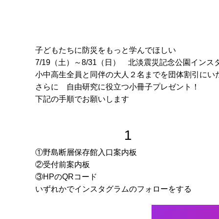
子どもたちに防災をもっと学んでほしい
7/19（土）～8/31（日） 北淡震災記念公園イン
小中高生全員と同伴の大人２名までを団体割引にい
さらに 自由研究に役立つ小冊子プレゼント！
下記の手順でお願いします
1
①野島断層保存館入口案内板
②受付前案内板
③HPのQRコード
いずれかでインスタグラムのフォローをする