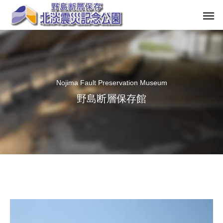
Nojima Fault Preservation Museum
野島断層保存館