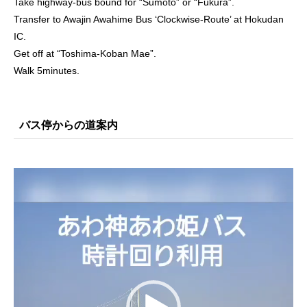
Take highway-bus bound for “Sumoto” or “Fukura”.
Transfer to Awajin Awahime Bus ‘Clockwise-Route’ at Hokudan
IC.
Get off at “Toshima-Koban Mae”.
Walk 5minutes.
バス停からの道案内
動
画
プ
レ
ー
ヤ