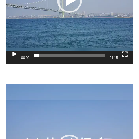
ー
00:00
01:15
動
画
プ
レ
ー