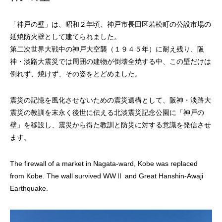
「神戸の壁」は、昭和２年頃、神戸市長田区若松町の公設市場の
延焼防火壁として建てられました。
第二次世界大戦中の神戸大空襲（１９４５年）に耐え残り、阪
神・淡路大震災では周囲の建物が倒壊全焼する中、この壁だけは
倒れず、焼けず、その姿をとどめました。
震災の記憶を風化させないための震災遺構として、阪神・淡路大
震災の教訓を末永く後世に伝える北淡震災記念公園に「神戸の
壁」を移設し、震災から得た教訓と防災に対する意識を発信させ
ます。
The firewall of a market in Nagata-ward, Kobe was replaced
from Kobe. The wall survived WWⅡ and Great Hanshin-Awaji
Earthquake.