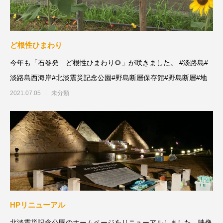
ど根性ひまわり
今年も「石巻発 ど根性ひまわり🌻」が咲きました。 #淡路島#
淡路島西海岸#北淡震災記念公園#野島断層保存館#野島断層#地
2021.07.05
未分類
HPリニューアル
北淡震災記念公園のホームページをリニューアルしました。映像