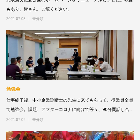
もあり。皆さん、ご覧ください。
2021.07.03
未分類
勉強会
仕事終了後、中小企業診断士の先生に来てもらって、従業員全員
で勉強会。課題、アフターコロナに向けて等々、90分間話し合い
ました。
2021.07.02
未分類