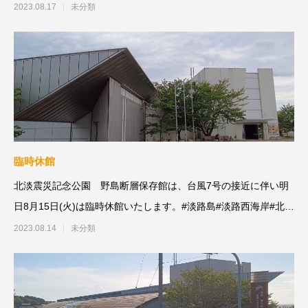
会」の大人11名様が来て
2023.08.17
未分類
臨時休館
北淡震災記念公園 野島断層保存館は、台風7号の接近に伴い明
日8月15日(火)は臨時休館いたします。#淡路島#淡路西海岸#北淡
震災
2023.08.14
未分類