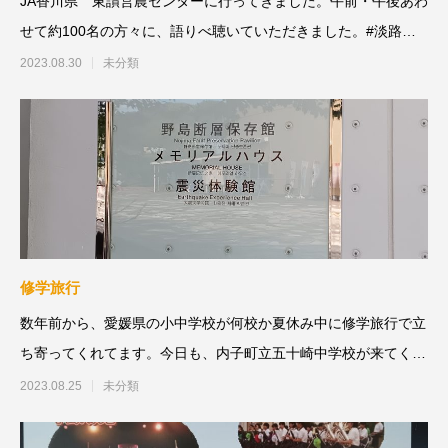
JA香川県 東讃営農センターに行ってきました。午前・午後あわ
せて約100名の方々に、語りべ聴いていただきました。#淡路島#
淡路西
2023.08.30
未分類
修学旅行
数年前から、愛媛県の小中学校が何校か夏休み中に修学旅行で立
ち寄ってくれてます。今日も、内子町立五十崎中学校が来てくれ
ました。今日の概
2023.08.25
未分類