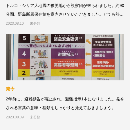
トルコ・シリア大地震の被災地から視察団が来られました。約90
分間、野島断層保存館を案内させていただきました。とても熱心
で、60分の予
2023.08.10
未分類
発令
2年前に、避難勧告が廃止され、避難指示1本になりました。発令
される言葉の意味・種類をしっかりと覚えておきましょう。
10:00〜地域新
2023.08.09
未分類