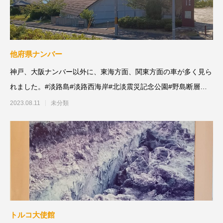
他府県ナンバー
神戸、大阪ナンバー以外に、東海方面、関東方面の車が多く見ら
れました。#淡路島#淡路西海岸#北淡震災記念公園#野島断層保
存館
2023.08.11
未分類
トルコ大使館