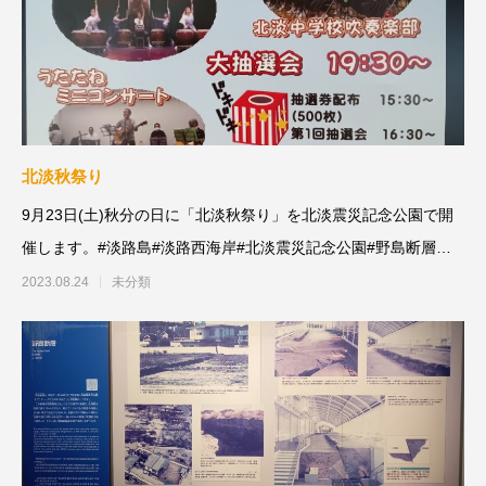
北淡秋祭り
9月23日(土)秋分の日に「北淡秋祭り」を北淡震災記念公園で開
催します。#淡路島#淡路西海岸#北淡震災記念公園#野島断層保
存
2023.08.24
未分類