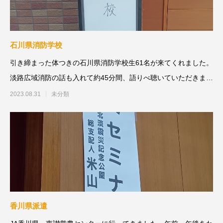
石川県消防学校
引き締まった体つきの石川県消防学校生61名が来てくれました。
淡路広域消防の話も入れて約45分間、語りべ聴いていただきまし
た。10月か
2023.08.31
未分類
香川県派遣