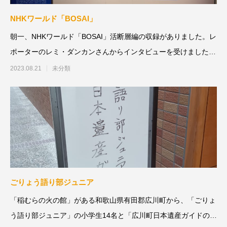
NHKワールド「BOSAI」
朝一、NHKワールド「BOSAI」活断層編の収録がありました。レ
ポーターのレミ・ダンカンさんからインタビューを受けました。
&nbsp
2023.08.21
未分類
ごりょう語り部ジュニア
「稲むらの火の館」がある和歌山県有田郡広川町から、「ごりょ
う語り部ジュニア」の小学生14名と「広川町日本遺産ガイドの