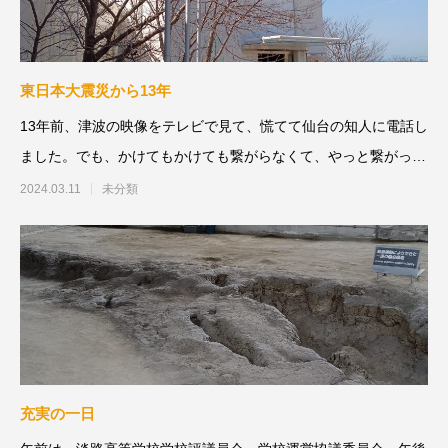
東日本大震災から13年
13年前、津波の映像をテレビで見て、慌てて仙台の知人に電話し
ました。でも、かけてもかけても繋がらなくて、やっと繋がった
のが3月16日でした。
2024.03.11
未分類
充実の一日