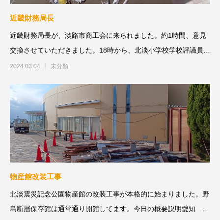
近畿財務局長
近畿財務局長が、淡路市商工会に来られました。約1時間、意見
交換させていただきました。18時から、北淡小学校学校評議員会
に出席してきま
2024.03.04
未分類
物産館改装工事
北淡震災記念公園物産館の改装工事が本格的に始まりました。野
島断層保存館は通常通り開館してます。今日の概要説明愛知 白