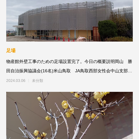
足場
物産館外壁工事のための足場設置完了。今日の概要説明岡山 勝
田自治振興協議会(16名)米山鳥取 JA鳥取西部女性会中山支部
(17名
2024.03.06
未分類