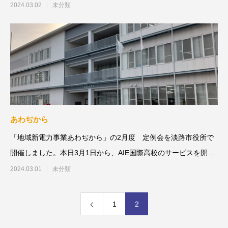
江野土地改良
2024.03.02
未分類
あわぢから
「地域新電力事業あわぢから」の2月度 定例会を淡路市役所で
開催しました。本日3月1日から、AIE国際高校のサービスを開始
しました。#
2024.03.01
未分類
1
2