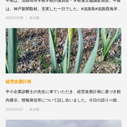
午前は、淡路高等学校学校評議員会・学校運営協議委員会。午後
は、神戸新聞取材。充実した一日でした。#淡路島#淡路西海岸#
北
2024.03.08
未分類
経営改善計画
中小企業診断士の先生に来ていただき、経営改善計画に基づき館
内展示、情報発信等について話し合いました。今日の語りべ徳
島 徳島法人会女性
2024.03.07
未分類