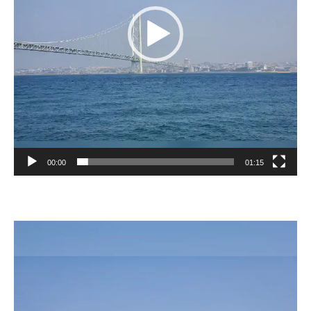
ヤ
ー
00:00
01:15
動
画
プ
レ