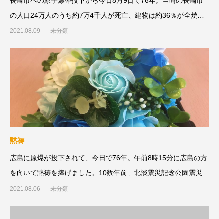
長崎市への原子爆弾投下から今日8月9日で76年。当時の長崎市
の人口24万人のうち約7万4千人が死亡、建物は約36％が全焼ま
たは全半壊。
2021.08.09
未分類
黙祷
広島に原爆が投下されて、今日で76年。午前8時15分に広島の方
を向いて黙祷を捧げました。10数年前、北淡震災記念公園震災の
語りべボラ
2021.08.06
未分類