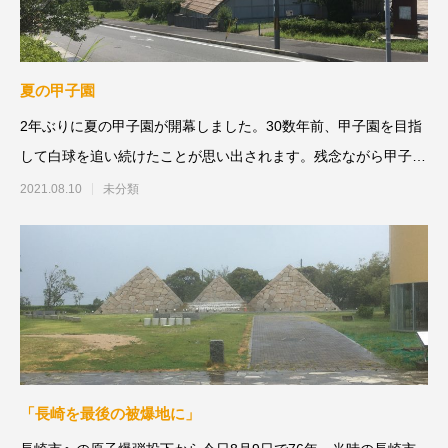
夏の甲子園
2年ぶりに夏の甲子園が開幕しました。30数年前、甲子園を目指
して白球を追い続けたことが思い出されます。残念ながら甲子園
出場はなりませ
2021.08.10
未分類
「長崎を最後の被爆地に」