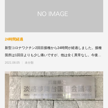
24時間経過
新型コロナワクチン2回目接種から24時間が経過しました。接種
箇所は1回目よりも少し痛いですが、他は全く異常なし。今後も
副反応が出ませ
2021.08.05
未分類