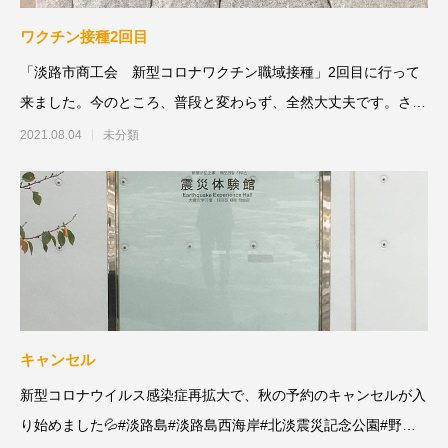
ワクチン接種2回目
「淡路市商工会 新型コロナワクチン職域接種」2回目に行って
来ました。今のところ、普段と変わらず、全然大丈夫です。さ
あ、この後どうなる
2021.08.04
未分類
キャンセル
新型コロナウイルス感染症再拡大で、秋の予約のキャンセルが入
り始めました💦#淡路島#淡路島西海岸#北淡震災記念公園#野島