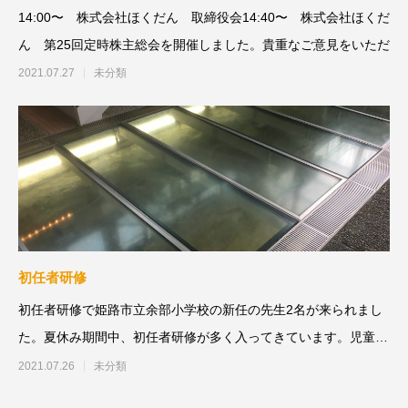
14:00〜 株式会社ほくだん 取締役会14:40〜 株式会社ほくだ
ん 第25回定時株主総会を開催しました。貴重なご意見をいただ
2021.07.27
未分類
初任者研修
初任者研修で姫路市立余部小学校の新任の先生2名が来られまし
た。夏休み期間中、初任者研修が多く入ってきています。児童に
しっかりと伝
2021.07.26
未分類