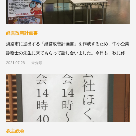
経営改善計画書
淡路市に提出する「経営改善計画書」を作成するため、中小企業
診断士の先生に来てもらって話し合いました。今日も、秋に修学
旅行で来てくれる小・
2021.07.28
未分類
株主総会