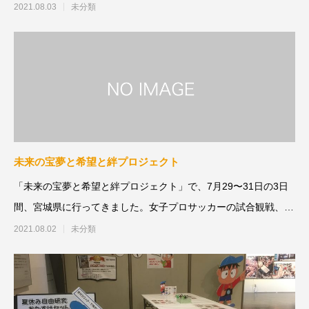
断層保存館#野
2021.08.03
未分類
未来の宝夢と希望と絆プロジェクト
「未来の宝夢と希望と絆プロジェクト」で、7月29〜31日の3日
間、宮城県に行ってきました。女子プロサッカーの試合観戦、女
子プロ
2021.08.02
未分類