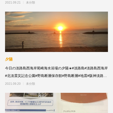
していました。
2021.09.21
未分類
夕陽
今日の淡路島西海岸尾崎海水浴場の夕陽☀️#淡路島#淡路島西海岸
#北淡震災記念公園#野島断層保存館#野島断層#地震#阪神淡路大
震災#自然災
2021.09.20
未分類