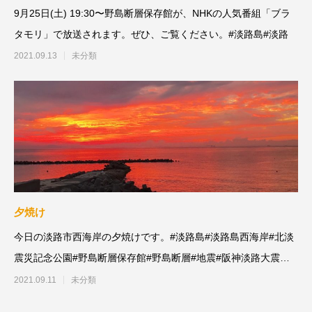
9月25日(土) 19:30〜野島断層保存館が、NHKの人気番組「ブラ
タモリ」で放送されます。ぜひ、ご覧ください。#淡路島#淡路
2021.09.13
未分類
夕焼け
今日の淡路市西海岸の夕焼けです。#淡路島#淡路島西海岸#北淡
震災記念公園#野島断層保存館#野島断層#地震#阪神淡路大震災#
自然災害#淡路
2021.09.11
未分類