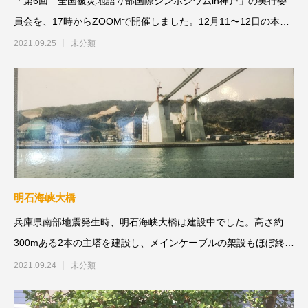
「第6回 全国被災地語り部国際シンポジウムin神戸」の実行委
員会を、17時からZOOMで開催しました。12月11〜12日の本番
に向けて話
2021.09.25
未分類
明石海峡大橋
兵庫県南部地震発生時、明石海峡大橋は建設中でした。高さ約
300mある2本の主塔を建設し、メインケーブルの架設もほぼ終わ
ったところでした。
2021.09.24
未分類