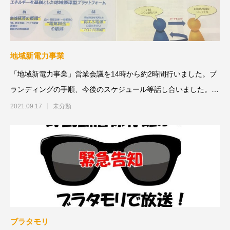
地域新電力事業
「地域新電力事業」営業会議を14時から約2時間行いました。ブ
ランディングの手順、今後のスケジュール等話し合いました。#
淡路島#淡
2021.09.17
未分類
ブラタモリ