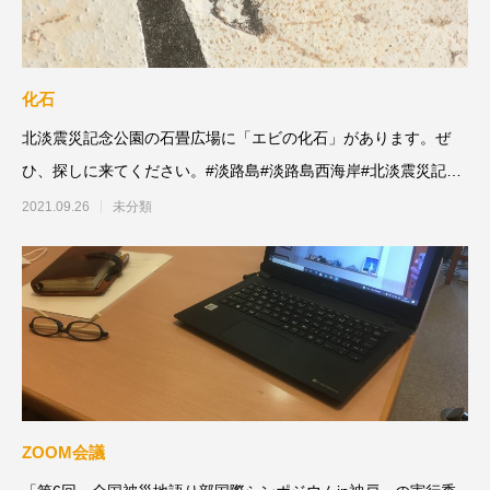
化石
北淡震災記念公園の石畳広場に「エビの化石」があります。ぜ
ひ、探しに来てください。#淡路島#淡路島西海岸#北淡震災記念
公園#野島断層保
2021.09.26
未分類
ZOOM会議