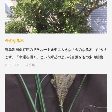
金のなる木
野島断層保存館の見学ルート途中に大きな「金のなる木」があり
ます。「幸運を招く」という縁起のよい花言葉をもつ多肉植物で
す。ぜひ皆さん、
2021.09.23
未分類