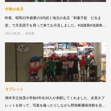
中秋の名月
昨夜、昭和22年創業の3代続く地元の名店「和菓子処 だるま
堂」で月見団子を買って来てお月見しました。#淡路島#淡路島西
海岸#北淡震災記念
2021.09.22
未分類
タブレット
洲本市立加茂小学校4年生34人が来館してくれました。全員タブ
レットを持って、写真を撮ったりしながら野島断層保存館を見学