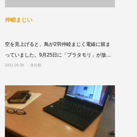
仲睦まじい
空を見上げると、鳥が2羽仲睦まじく電線に留ま
っていました。9月25日に「ブラタモリ」が放送
されてから、「ブラタモリを見て同じコースをま
2021.09.28
未分類
わ