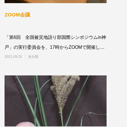
ZOOM会議
「第6回 全国被災地語り部国際シンポジウムin神
戸」の実行委員会を、17時からZOOMで開催しま
した。12月11〜12日の本番に向けて話
2021.09.25
未分類