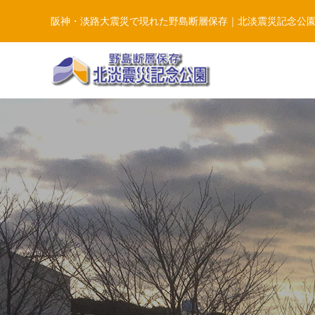
阪神・淡路大震災で現れた野島断層保存｜北淡震災記念公