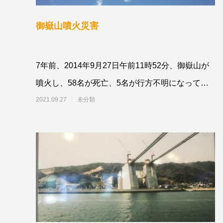
御嶽山噴火災害
7年前、2014年9月27日午前11時52分、御嶽山が
噴火し、58名が死亡、5名が行方不明になってし
まいました。当時、「噴火警戒レベル1
2021.09.27
未分類