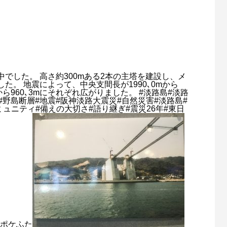
でした。 高さ約300mある2本の主塔を建設し、メ
。 地震によって、中央支間長が1990､0mから
mから960､3mにそれぞれ広がりました。 #淡路島#淡路
野島断層#地震#阪神淡路大震災#自然災害#淡路島#
コミュニティ#備えの大切さ#語り継ぎ#震災26年#東日
#ポケふた