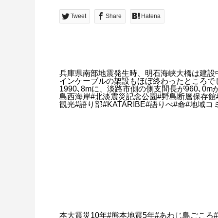
Tweet
Share
Hatena
兵庫県南部地震発生時、明石海峡大橋は建設中
インケーブルの架設もほぼ終わったところでした
1990､8mに、淡路市側の側支間長が960､0
島西海岸#北淡震災記念公園#野島断層保存館#
観光#語り部#KATARIBE#語りべ#命#地域
本大震災10年#熊本地震5年#あわじ島ごころ