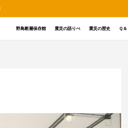
園
野島断層保存館
震災の語りべ
震災の歴史
Ｑ＆