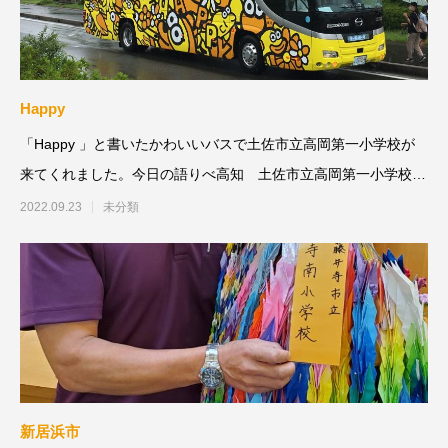
Happy
「Happy 」と書いたかわいいバスで土佐市立高岡第一小学校が
来てくれました。今日の語りべ高知 土佐市立高岡第一小学校
(74名)米山
2022.09.23
未分類
新居浜市