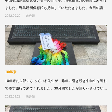
中国地域創造研究センターの方々が、地域新電力の視察に来られ
ました。野島断層保存館も見学していただきました。今日の語り
べ岐阜 大垣市立
2022.09.29
未分類
10年来
10年来お世話になっている先生が、昨年に引き続き中学生を連れ
て修学旅行で来てくれました。30分間でしたが語りべさせていた
だきました。宮崎校長
2022.09.28
未分類