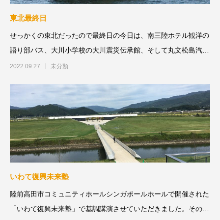
東北最終日
せっかくの東北だったので最終日の今日は、南三陸ホテル観洋の
語り部バス、大川小学校の大川震災伝承館、そして丸文松島汽船
に乗って船上ガイドさんの
2022.09.27
未分類
いわて復興未来塾
陸前高田市コミュニティホールシンガポールホールで開催された
「いわて復興未来塾」で基調講演させていただきました。その後