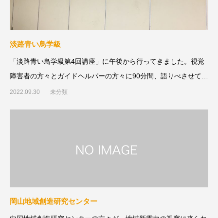
淡路青い鳥学級
「淡路青い鳥学級第4回講座」に午後から行ってきました。視覚
障害者の方々とガイドヘルパーの方々に90分間、語りべさせてい
ただきました。今日
2022.09.30
未分類
岡山地域創造研究センター