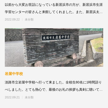
以前から大変お世話になっている新居浜市の方が、新居浜市生涯
学習センターの皆さんと来館してくれました。また、新居浜太鼓
祭り行きたいなあ。藤
2022.09.22
未分類
岩屋中学校
淡路市立岩屋中学校へ行って来ました。全校生80名に1時間語り
べしました。とても熱心で、最後のお礼の挨拶も真剣に聴いてく
れたのがわかる内容でし
2022.09.21
未分類