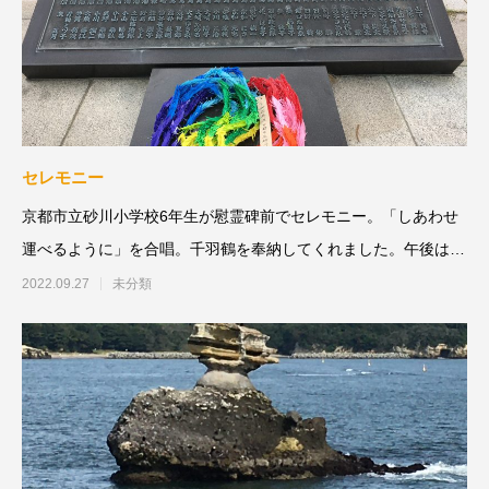
セレモニー
京都市立砂川小学校6年生が慰霊碑前でセレモニー。「しあわせ
運べるように」を合唱。千羽鶴を奉納してくれました。午後は、
淡路市役所へ
2022.09.27
未分類