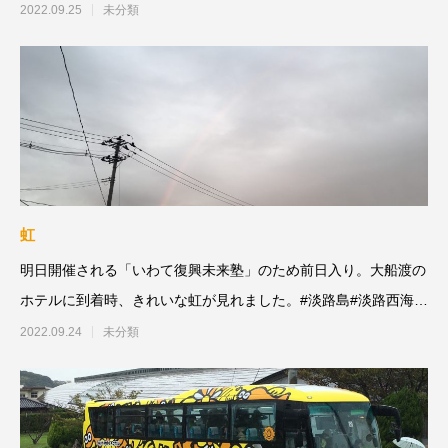
のパネルディスカッション
2022.09.25
未分類
虹
明日開催される「いわて復興未来塾」のため前日入り。大船渡の
ホテルに到着時、きれいな虹が見れました。#淡路島#淡路西海岸
#北淡
2022.09.24
未分類