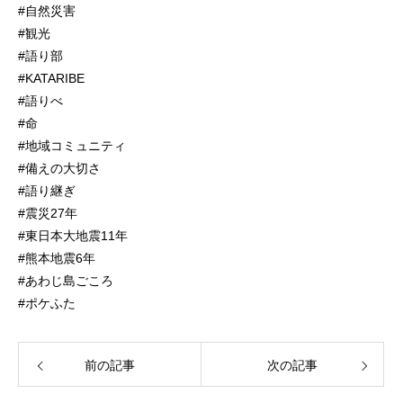
#自然災害
#観光
#語り部
#KATARIBE
#語りべ
#命
#地域コミュニティ
#備えの大切さ
#語り継ぎ
#震災27年
#東日本大地震11年
#熊本地震6年
#あわじ島ごころ
#ポケふた
前の記事
次の記事