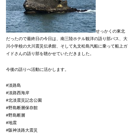
せっかくの東北
だったので最終日の今日は、南三陸ホテル観洋の語り部バス、大
川小学校の大川震災伝承館、そして丸文松島汽船に乗って船上ガ
イドさんの語り部を聴かせていただきました。
今後の語りべ活動に活かします。
#淡路島
#淡路西海岸
#北淡震災記念公園
#野島断層保存館
#野島断層
#地震
#阪神淡路大震災