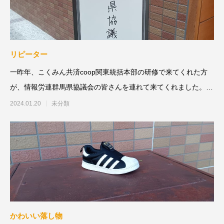
リピーター
一昨年、こくみん共済coop関東統括本部の研修で来てくれた方
が、情報労連群馬県協議会の皆さんを連れて来てくれました。短
時間でしたが、語り
2024.01.20
未分類
かわいい落し物