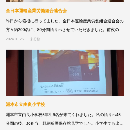
全日本運輸産業労働組合連合会
昨日から箱根に行ってました。全日本運輸産業労働組合連合会の
方々約200名に、80分間語りべさせていただきました。前夜の懇
親会にも参加
2024.01.25
未分類
洲本市立由良小学校
洲本市立由良小学校5年生9名が来てくれました。私の語りべ45
分間の後、お弁当、野島断層保存館見学でした。小学生でも出来