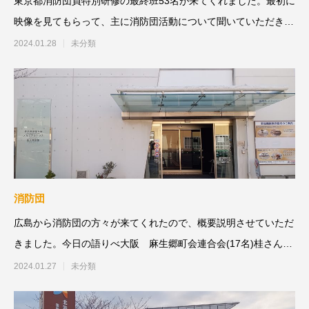
東京都消防団員特別研修の最終班53名が来てくれました。最初に
映像を見てもらって、主に消防団活動について聞いていただきま
した。#淡路島
2024.01.28
未分類
消防団
広島から消防団の方々が来てくれたので、概要説明させていただ
きました。今日の語りべ大阪 麻生郷町会連合会(17名)桂さん概
要説明
2024.01.27
未分類