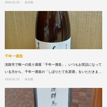
ること、小学生
2024.01.23
未分類
千年一酒造
淡路市で唯一の造り酒屋「千年一酒造」。いつもお世話になって
いる方から、千年一酒造の「しぼりたて生原酒」をいただきまし
た。アルコール度
2024.01.22
未分類