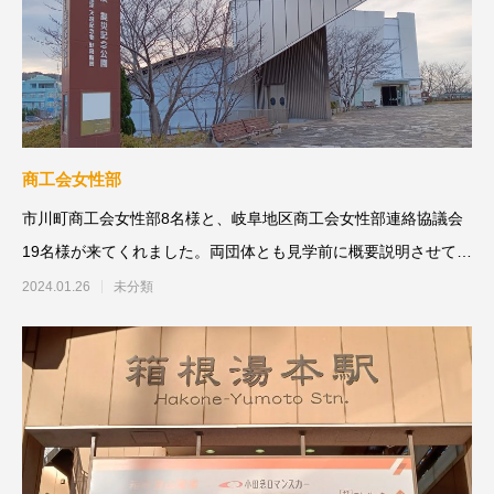
商工会女性部
市川町商工会女性部8名様と、岐阜地区商工会女性部連絡協議会
19名様が来てくれました。両団体とも見学前に概要説明させてい
ただきました。
2024.01.26
未分類