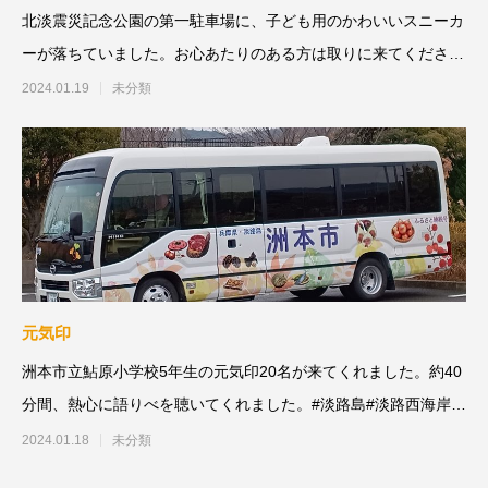
北淡震災記念公園の第一駐車場に、子ども用のかわいいスニーカ
ーが落ちていました。お心あたりのある方は取りに来てくださ
い。今日の語りべ
2024.01.19
未分類
元気印
洲本市立鮎原小学校5年生の元気印20名が来てくれました。約40
分間、熱心に語りべを聴いてくれました。#淡路島#淡路西海岸#
北
2024.01.18
未分類