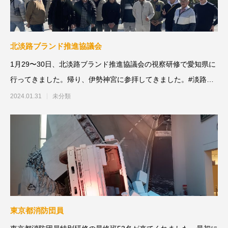
北淡路ブランド推進協議会
1月29〜30日、北淡路ブランド推進協議会の視察研修で愛知県に
行ってきました。帰り、伊勢神宮に参拝してきました。#淡路島#
淡路西
2024.01.31
未分類
東京都消防団員