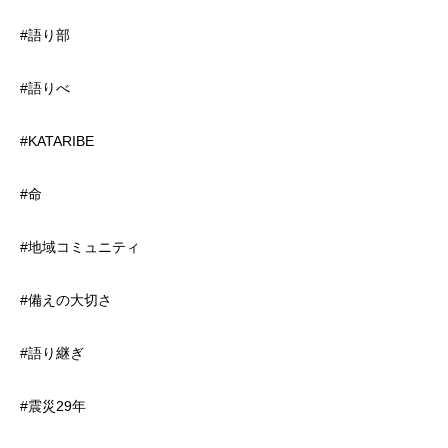
#語り部
#語りべ
#KATARIBE
#命
#地域コミュニティ
#備えの大切さ
#語り継ぎ
#震災29年