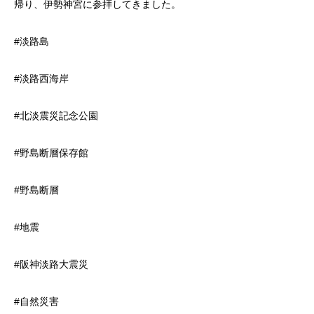
帰り、伊勢神宮に参拝してきました。
#淡路島
#淡路西海岸
#北淡震災記念公園
#野島断層保存館
#野島断層
#地震
#阪神淡路大震災
#自然災害