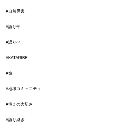
#自然災害
#語り部
#語りべ
#KATARIBE
#命
#地域コミュニティ
#備えの大切さ
#語り継ぎ