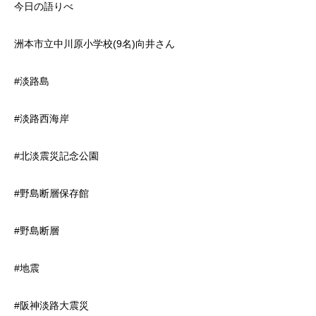
今日の語りべ
洲本市立中川原小学校(9名)向井さん
#淡路島
#淡路西海岸
#北淡震災記念公園
#野島断層保存館
#野島断層
#地震
#阪神淡路大震災