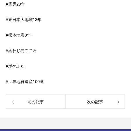
#震災29年
#東日本大地震13年
#熊本地震8年
#あわじ島ごころ
#ポケふた
#世界地質遺産100選
前の記事
次の記事