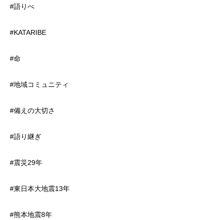
#語りべ
#KATARIBE
#命
#地域コミュニティ
#備えの大切さ
#語り継ぎ
#震災29年
#東日本大地震13年
#熊本地震8年