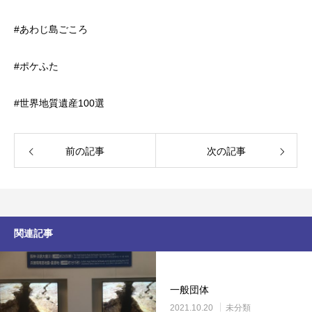
#あわじ島ごころ
#ポケふた
#世界地質遺産100選
前の記事
次の記事
関連記事
一般団体
2021.10.20
未分類