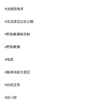
#淡路西海岸
#北淡震災記念公園
#野島断層保存館
#野島断層
#地震
#阪神淡路大震災
#自然災害
#語り部