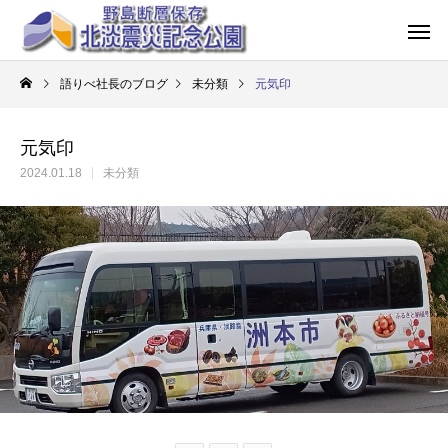
語りべ社長のブログ
未分類
元気印
元気印
2024.01.18
未分類