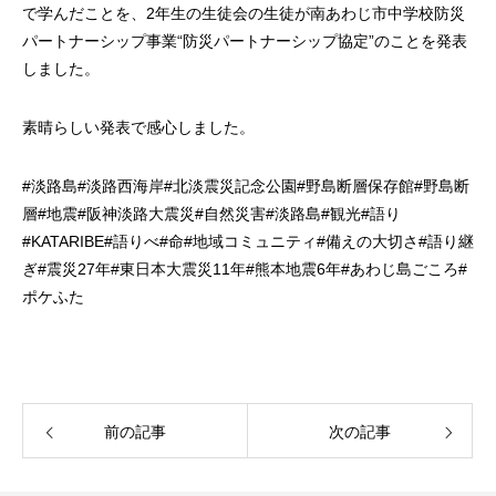
で学んだことを、2年生の生徒会の生徒が南あわじ市中学校防災
パートナーシップ事業“防災パートナーシップ協定”のことを発表
しました。
素晴らしい発表で感心しました。
#
淡路島
#
淡路西海岸
#
北淡震災記念公園
#
野島断層保存館
#
野島断
層
#
地震
#
阪神淡路大震災
#
自然災害
#
淡路島
#
観光
#
語り
#KATARIBE#
語りべ
#
命
#
地域コミュニティ
#
備えの大切さ
#
語り継
ぎ
#
震災
27
年
#
東日本大震災
11
年
#
熊本地震
6
年
#
あわじ島ごころ
#
ポケふた
前の記事
次の記事