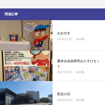
関連記事
おおぜき
2024.12.15
未分類
夏休み自由研究おたすけセッ
ト
2022.07.28
未分類
防災の日
2023.09.01
未分類