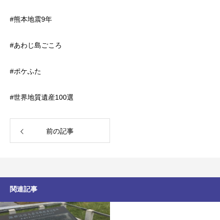
#熊本地震9年
#あわじ島ごころ
#ポケふた
#世界地質遺産100選
前の記事
関連記事