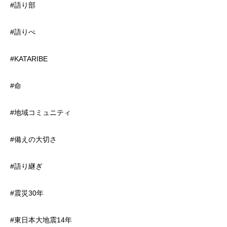
#語り部
#語りべ
#KATARIBE
#命
#地域コミュニティ
#備えの大切さ
#語り継ぎ
#震災30年
#東日本大地震14年