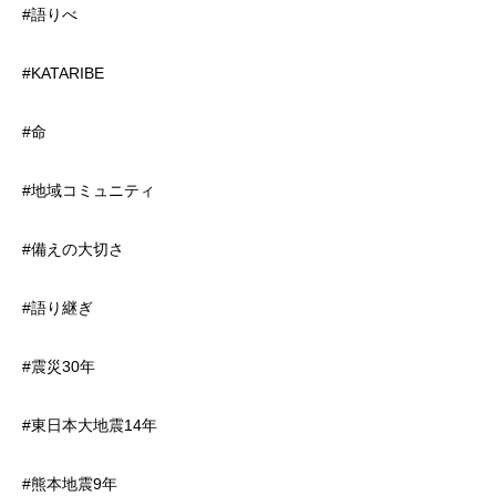
#語りべ
#KATARIBE
#命
#地域コミュニティ
#備えの大切さ
#語り継ぎ
#震災30年
#東日本大地震14年
#熊本地震9年