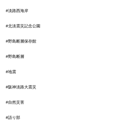
#淡路西海岸
#北淡震災記念公園
#野島断層保存館
#野島断層
#地震
#阪神淡路大震災
#自然災害
#語り部