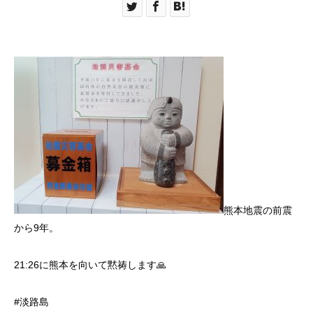
熊本地震の前震
から9年。
21:26に熊本を向いて黙祷します🙏
#淡路島