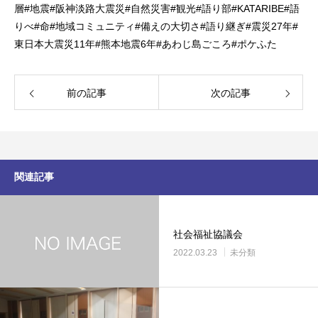
層
#
地震
#
阪神淡路大震災
#
自然災害
#
観光
#
語り部
#KATARIBE#
語
りべ
#
命
#
地域コミュニティ
#
備えの大切さ
#
語り継ぎ
#
震災
27
年
#
東日本大震災
11
年
#
熊本地震
6
年
#
あわじ島ごころ
#
ポケふた
前の記事
次の記事
関連記事
社会福祉協議会
2022.03.23
未分類