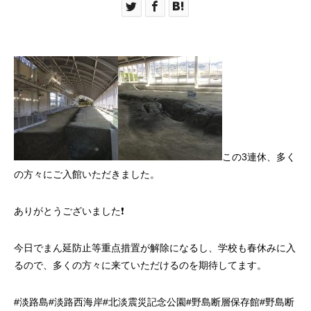
この3連休、多く
の方々にご入館いただきました。
ありがとうございました❗️
今日でまん延防止等重点措置が解除になるし、学校も春休みに入
るので、多くの方々に来ていただけるのを期待してます。
#
淡路島
#
淡路西海岸
#
北淡震災記念公園
#
野島断層保存館
#
野島断