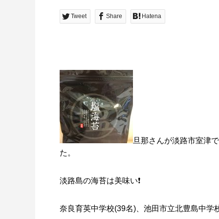
Tweet
Share
Hatena
旦那さんが淡路市室津で
た。
淡路島の海苔は美味い❗️
奈良育英中学校(39名)、池田市立北豊島中学校