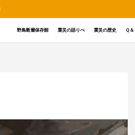
園
野島断層保存館
震災の語りべ
震災の歴史
Ｑ＆