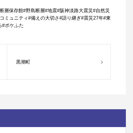
断層保存館
#
野島断層
#
地震
#
阪神淡路大震災
#
自然災
コミュニティ
#
備えの大切さ
#
語り継ぎ
#
震災
27
年
#
東
ろ
#
ポケふた
黒潮町