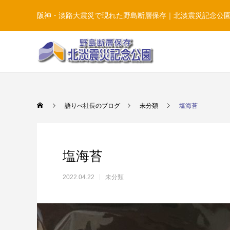
阪神・淡路大震災で現れた野島断層保存｜北淡震災記念公
語りべ社長のブログ
未分類
塩海苔
塩海苔
2022.04.22
未分類