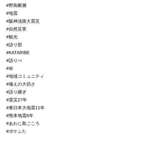
#野島断層
#地震
#阪神淡路大震災
#自然災害
#観光
#語り部
#KATARIBE
#語りべ
#命
#地域コミュニティ
#備えの大切さ
#語り継ぎ
#震災27年
#東日本大地震11年
#熊本地震6年
#あわじ島ごころ
#ポケふた