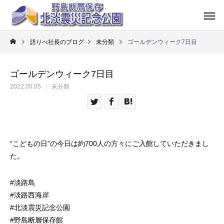
語りべ社長のブログ
未分類
ゴールデンウィーク7日目
ゴールデンウィーク7日目
2022.05.05
未分類
“こどもの日”の今日は約700人の方々にご入館していただきまし
た。
#淡路島
#淡路西海岸
#北淡震災記念公園
#野島断層保存館