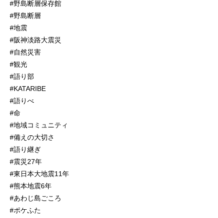
#野島断層保存館
#野島断層
#地震
#阪神淡路大震災
#自然災害
#観光
#語り部
#KATARIBE
#語りべ
#命
#地域コミュニティ
#備えの大切さ
#語り継ぎ
#震災27年
#東日本大地震11年
#熊本地震6年
#あわじ島ごころ
#ポケふた