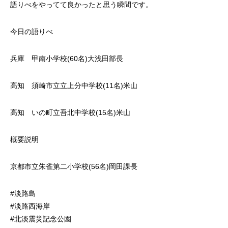
語りべをやってて良かったと思う瞬間です。
今日の語りべ
兵庫 甲南小学校(60名)大浅田部長
高知 須崎市立立上分中学校(11名)米山
高知 いの町立吾北中学校(15名)米山
概要説明
京都市立朱雀第二小学校(56名)岡田課長
#淡路島
#淡路西海岸
#北淡震災記念公園