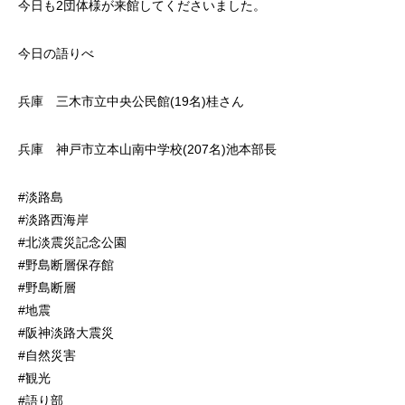
今日も2団体様が来館してくださいました。
今日の語りべ
兵庫 三木市立中央公民館(19名)桂さん
兵庫 神戸市立本山南中学校(207名)池本部長
#淡路島
#淡路西海岸
#北淡震災記念公園
#野島断層保存館
#野島断層
#地震
#阪神淡路大震災
#自然災害
#観光
#語り部