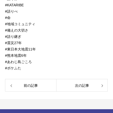
#KATARIBE
#語りべ
#命
#地域コミュニティ
#備えの大切さ
#語り継ぎ
#震災27年
#東日本大地震11年
#熊本地震6年
#あわじ島ごころ
#ポケふた
前の記事
次の記事