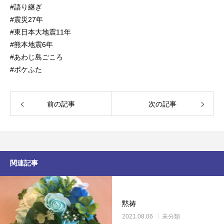
#語り継ぎ
#震災27年
#東日本大地震11年
#熊本地震6年
#あわじ島ごころ
#ポケふた
前の記事
次の記事
関連記事
黙祷
2021.08.06
未分類