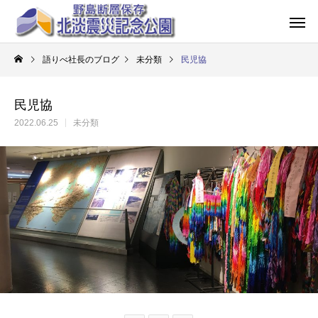
語りべ社長のブログ
未分類
民児協
民児協
2022.06.25
未分類