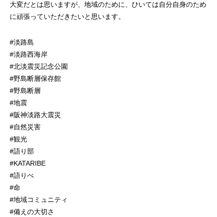
大変だとは思いますが、地域のために、ひいては自分自身のため
に頑張っていただきたいと思います。
#淡路島
#淡路西海岸
#北淡震災記念公園
#野島断層保存館
#野島断層
#地震
#阪神淡路大震災
#自然災害
#観光
#語り部
#KATARIBE
#語りべ
#命
#地域コミュニティ
#備えの大切さ