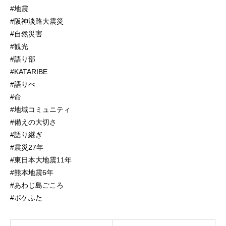
#地震
#阪神淡路大震災
#自然災害
#観光
#語り部
#KATARIBE
#語りべ
#命
#地域コミュニティ
#備えの大切さ
#語り継ぎ
#震災27年
#東日本大地震11年
#熊本地震6年
#あわじ島ごころ
#ポケふた