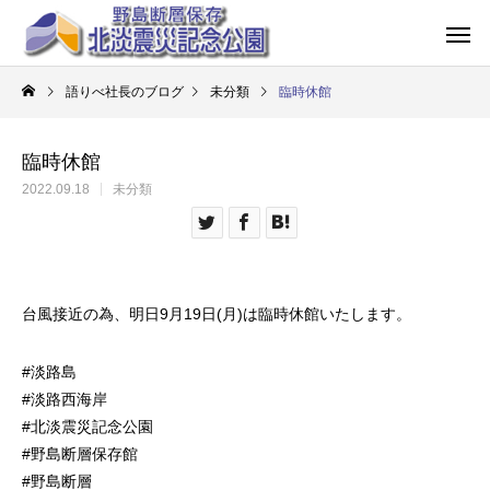
語りべ社長のブログ
未分類
臨時休館
臨時休館
2022.09.18
未分類
台風接近の為、明日9月19日(月)は臨時休館いたします。
#淡路島
#淡路西海岸
#北淡震災記念公園
#野島断層保存館
#野島断層