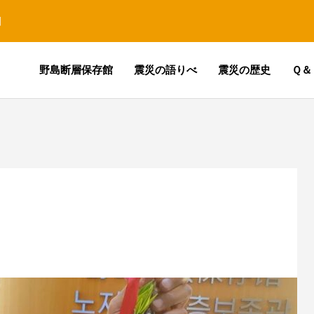
園
野島断層保存館
震災の語りべ
震災の歴史
Ｑ＆