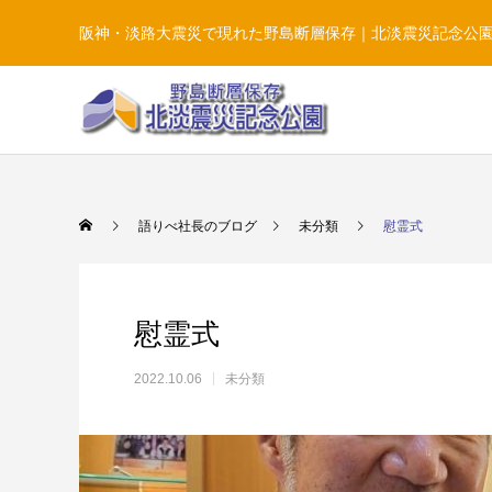
阪神・淡路大震災で現れた野島断層保存｜北淡震災記念公
語りべ社長のブログ
未分類
慰霊式
慰霊式
2022.10.06
未分類