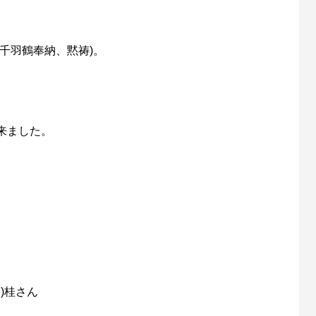
千羽鶴奉納、黙祷)。
来ました。
)桂さん