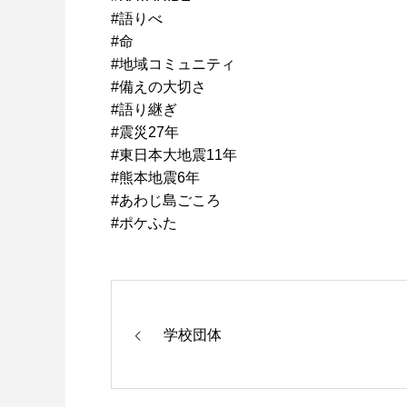
#語りべ
#命
#地域コミュニティ
#備えの大切さ
#語り継ぎ
#震災27年
#東日本大地震11年
#熊本地震6年
#あわじ島ごころ
#ポケふた
学校団体