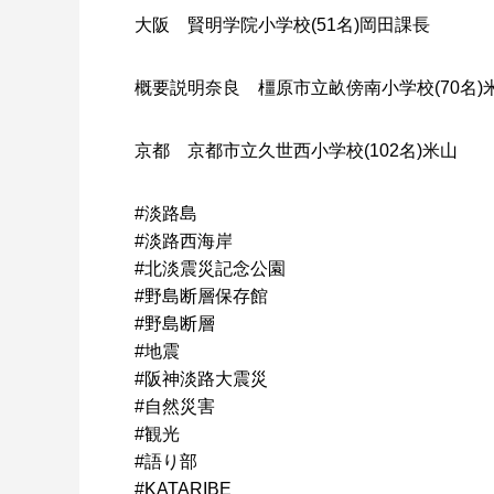
大阪 賢明学院小学校(51名)岡田課長
概要説明奈良 橿原市立畝傍南小学校(70名)
京都 京都市立久世西小学校(102名)米山
#淡路島
#淡路西海岸
#北淡震災記念公園
#野島断層保存館
#野島断層
#地震
#阪神淡路大震災
#自然災害
#観光
#語り部
#KATARIBE