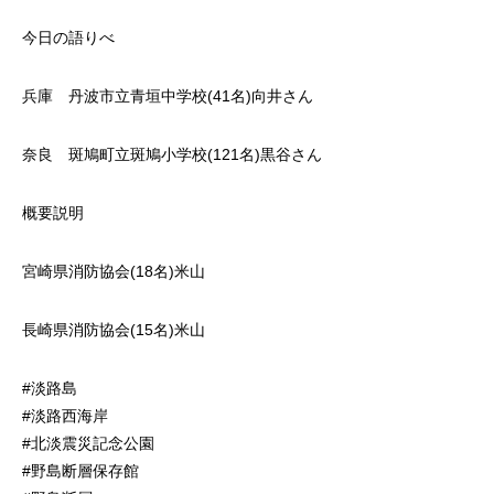
今日の語りべ
兵庫 丹波市立青垣中学校(41名)向井さん
奈良 斑鳩町立斑鳩小学校(121名)黒谷さん
概要説明
宮崎県消防協会(18名)米山
長崎県消防協会(15名)米山
#淡路島
#淡路西海岸
#北淡震災記念公園
#野島断層保存館