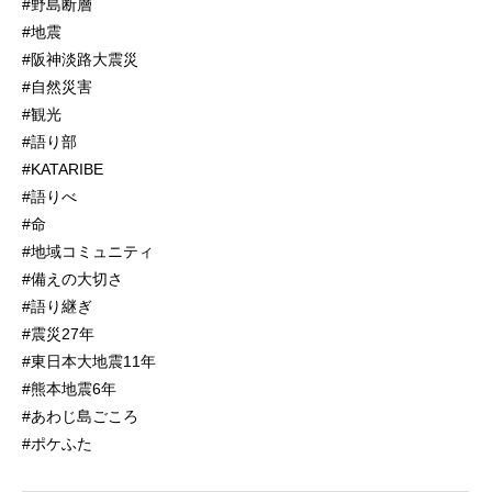
#野島断層
#地震
#阪神淡路大震災
#自然災害
#観光
#語り部
#KATARIBE
#語りべ
#命
#地域コミュニティ
#備えの大切さ
#語り継ぎ
#震災27年
#東日本大地震11年
#熊本地震6年
#あわじ島ごころ
#ポケふた