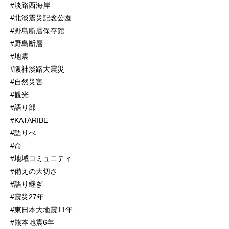
#淡路西海岸
#北淡震災記念公園
#野島断層保存館
#野島断層
#地震
#阪神淡路大震災
#自然災害
#観光
#語り部
#KATARIBE
#語りべ
#命
#地域コミュニティ
#備えの大切さ
#語り継ぎ
#震災27年
#東日本大地震11年
#熊本地震6年