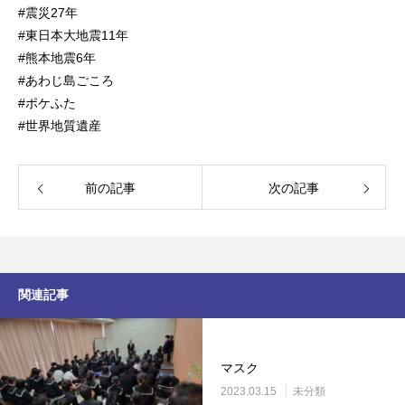
#震災27年
#東日本大地震11年
#熊本地震6年
#あわじ島ごころ
#ポケふた
#世界地質遺産
前の記事
次の記事
関連記事
マスク
2023.03.15
未分類