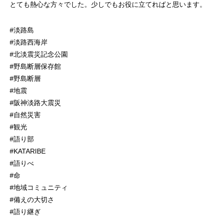
とても熱心な方々でした。少しでもお役に立てればと思います。
#淡路島
#淡路西海岸
#北淡震災記念公園
#野島断層保存館
#野島断層
#地震
#阪神淡路大震災
#自然災害
#観光
#語り部
#KATARIBE
#語りべ
#命
#地域コミュニティ
#備えの大切さ
#語り継ぎ