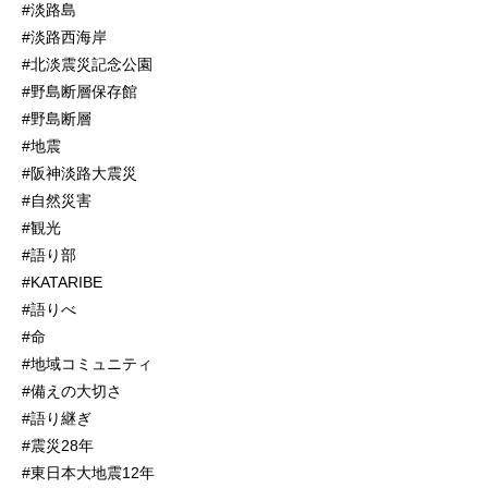
#淡路島
#淡路西海岸
#北淡震災記念公園
#野島断層保存館
#野島断層
#地震
#阪神淡路大震災
#自然災害
#観光
#語り部
#KATARIBE
#語りべ
#命
#地域コミュニティ
#備えの大切さ
#語り継ぎ
#震災28年
#東日本大地震12年