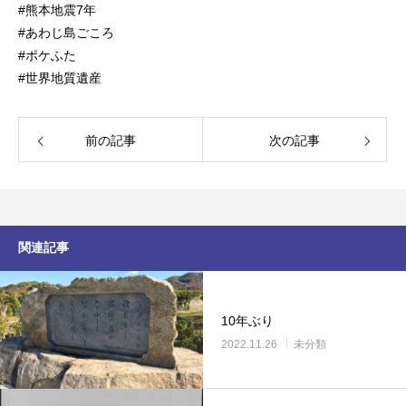
#熊本地震7年
#あわじ島ごころ
#ポケふた
#世界地質遺産
前の記事
次の記事
関連記事
10年ぶり
2022.11.26
未分類