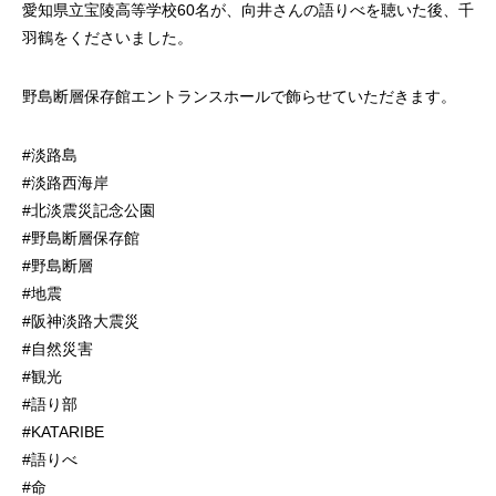
愛知県立宝陵高等学校60名が、向井さんの語りべを聴いた後、千
羽鶴をくださいました。
野島断層保存館エントランスホールで飾らせていただきます。
#淡路島
#淡路西海岸
#北淡震災記念公園
#野島断層保存館
#野島断層
#地震
#阪神淡路大震災
#自然災害
#観光
#語り部
#KATARIBE
#語りべ
#命