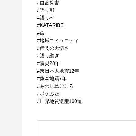
#自然災害
#語り部
#語りべ
#KATARIBE
#命
#地域コミュニティ
#備えの大切さ
#語り継ぎ
#震災28年
#東日本大地震12年
#熊本地震7年
#あわじ島ごころ
#ポケふた
#世界地質遺産100選