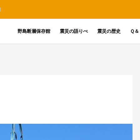
園
野島断層保存館
震災の語りべ
震災の歴史
Ｑ＆