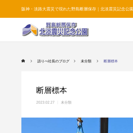
阪神・淡路大震災で現れた野島断層保存｜北淡震災記念公
語りべ社長のブログ
未分類
断層標本
断層標本
2023.02.27
未分類