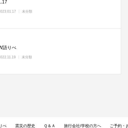
1.17
2023.01.17
未分類
W語りべ
2022.11.19
未分類
りべ
震災の歴史
Ｑ＆Ａ
旅行会社/学校の方へ
ご予約・