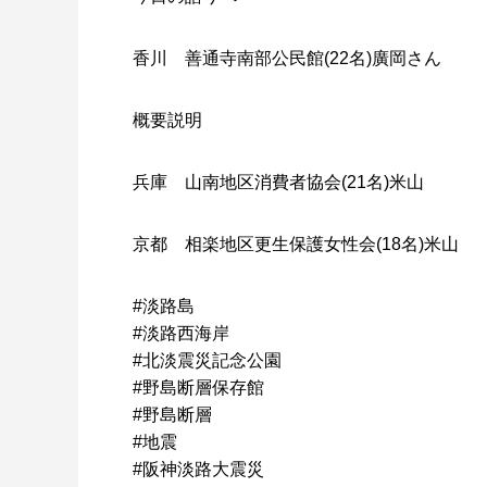
香川 善通寺南部公民館(22名)廣岡さん
概要説明
兵庫 山南地区消費者協会(21名)米山
京都 相楽地区更生保護女性会(18名)米山
#淡路島
#淡路西海岸
#北淡震災記念公園
#野島断層保存館
#野島断層
#地震
#阪神淡路大震災