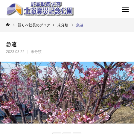
語りべ社長のブログ
未分類
急遽
急遽
2023.03.22
未分類