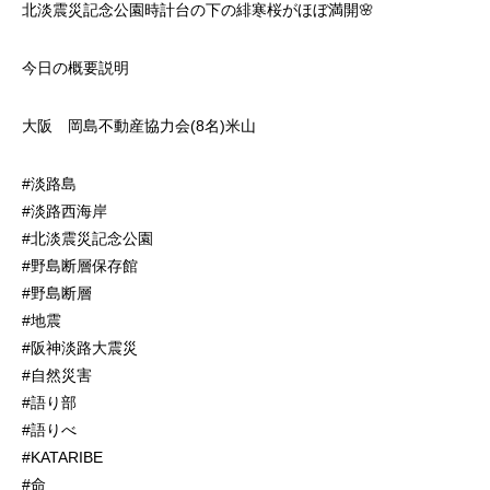
北淡震災記念公園時計台の下の緋寒桜がほぼ満開🌸
今日の概要説明
大阪 岡島不動産協力会(8名)米山
#淡路島
#淡路西海岸
#北淡震災記念公園
#野島断層保存館
#野島断層
#地震
#阪神淡路大震災
#自然災害
#語り部
#語りべ
#KATARIBE
#命