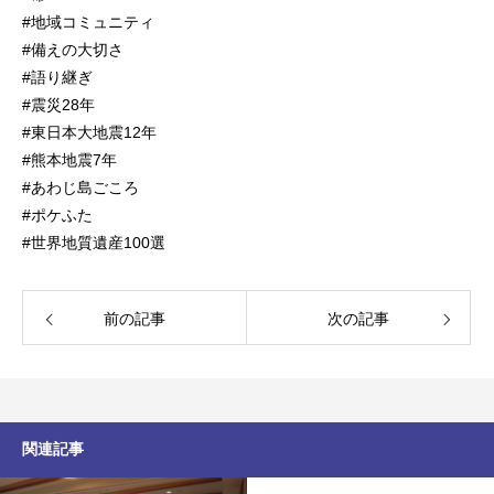
#地域コミュニティ
#備えの大切さ
#語り継ぎ
#震災28年
#東日本大地震12年
#熊本地震7年
#あわじ島ごころ
#ポケふた
#世界地質遺産100選
前の記事
次の記事
関連記事