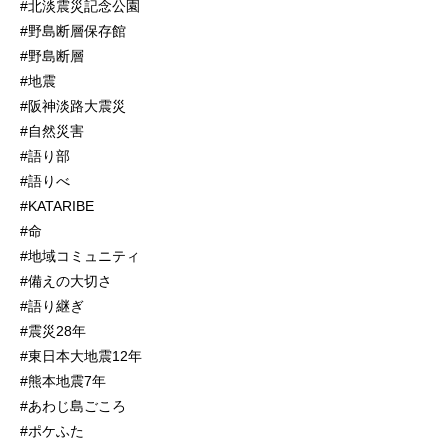
#北淡震災記念公園
#野島断層保存館
#野島断層
#地震
#阪神淡路大震災
#自然災害
#語り部
#語りべ
#KATARIBE
#命
#地域コミュニティ
#備えの大切さ
#語り継ぎ
#震災28年
#東日本大地震12年
#熊本地震7年
#あわじ島ごころ
#ポケふた