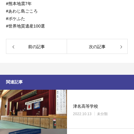
#熊本地震7年
#あわじ島ごころ
#ポケふた
#世界地質遺産100選
前の記事
次の記事
関連記事
津名高等学校
2022.10.13
未分類