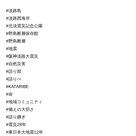
#淡路島
#淡路西海岸
#北淡震災記念公園
#野島断層保存館
#野島断層
#地震
#阪神淡路大震災
#自然災害
#語り部
#語りべ
#KATARIBE
#命
#地域コミュニティ
#備えの大切さ
#語り継ぎ
#震災28年
#東日本大地震12年