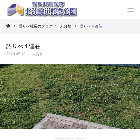
語りべ社長のブログ
未分類
語りべ４連荘
語りべ４連荘
2023.05.12
未分類