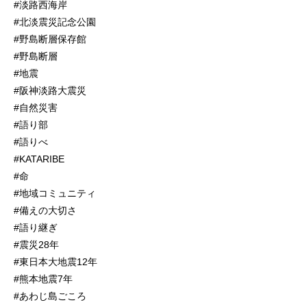
#淡路西海岸
#北淡震災記念公園
#野島断層保存館
#野島断層
#地震
#阪神淡路大震災
#自然災害
#語り部
#語りべ
#KATARIBE
#命
#地域コミュニティ
#備えの大切さ
#語り継ぎ
#震災28年
#東日本大地震12年
#熊本地震7年
#あわじ島ごころ