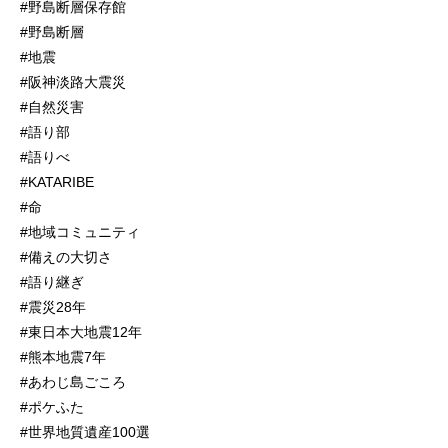
#野島断層保存館
#野島断層
#地震
#阪神淡路大震災
#自然災害
#語り部
#語りべ
#KATARIBE
#命
#地域コミュニティ
#備えの大切さ
#語り継ぎ
#震災28年
#東日本大地震12年
#熊本地震7年
#あわじ島ごころ
#ポケふた
#世界地質遺産100選