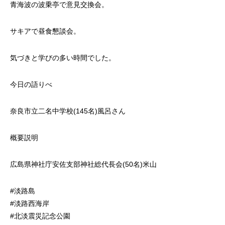
青海波の波乗亭で意見交換会。
サキアで昼食懇談会。
気づきと学びの多い時間でした。
今日の語りべ
奈良市立二名中学校(145名)風呂さん
概要説明
広島県神社庁安佐支部神社総代長会(50名)米山
#淡路島
#淡路西海岸
#北淡震災記念公園