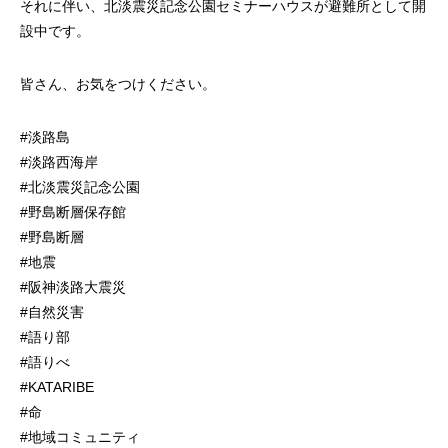
それに伴い、北淡震災記念公園セミナーハウスが避難所として開
設中です。
皆さん、お気をつけください。
#淡路島
#淡路西海岸
#北淡震災記念公園
#野島断層保存館
#野島断層
#地震
#阪神淡路大震災
#自然災害
#語り部
#語りべ
#KATARIBE
#命
#地域コミュニティ