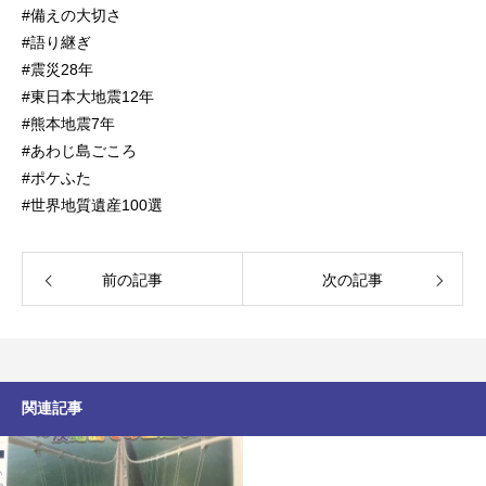
#備えの大切さ
#語り継ぎ
#震災28年
#東日本大地震12年
#熊本地震7年
#あわじ島ごころ
#ポケふた
#世界地質遺産100選
前の記事
次の記事
関連記事