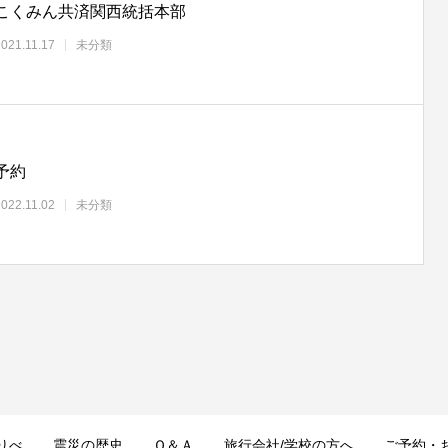
こくみん共済関西統括本部
2021.11.17
未分類
予約
2022.11.02
未分類
りべ
震災の歴史
Ｑ＆Ａ
旅行会社/学校の方へ
ご予約・