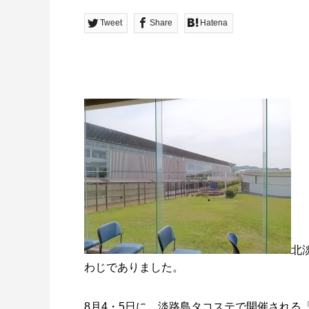
Tweet
Share
Hatena
北
わじでありました。
8月4・5日に、淡路島タコステで開催される