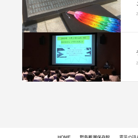
HOME
野島断層保存館
震災の語