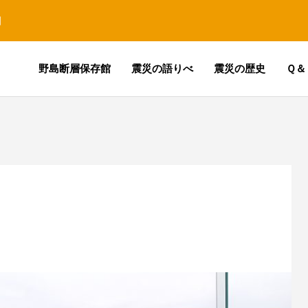
園
野島断層保存館
震災の語りべ
震災の歴史
Ｑ＆