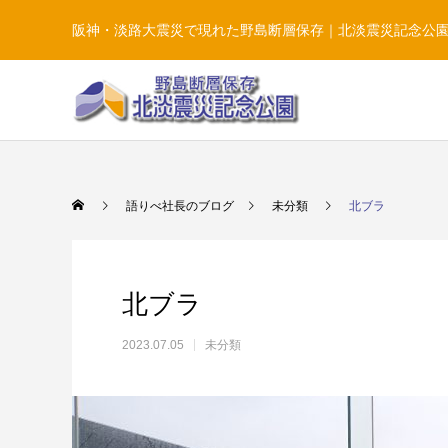
阪神・淡路大震災で現れた野島断層保存｜北淡震災記念公
語りべ社長のブログ
未分類
北ブラ
北ブラ
2023.07.05
未分類