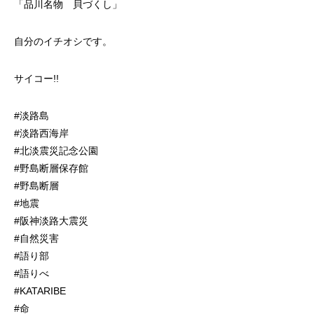
「品川名物 貝づくし」
自分のイチオシです。
サイコー!!
#淡路島
#淡路西海岸
#北淡震災記念公園
#野島断層保存館
#野島断層
#地震
#阪神淡路大震災
#自然災害
#語り部
#語りべ
#KATARIBE
#命