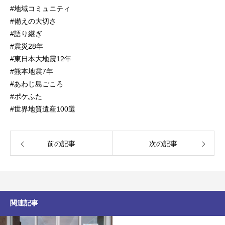
#地域コミュニティ
#備えの大切さ
#語り継ぎ
#震災28年
#東日本大地震12年
#熊本地震7年
#あわじ島ごころ
#ポケふた
#世界地質遺産100選
前の記事
次の記事
関連記事