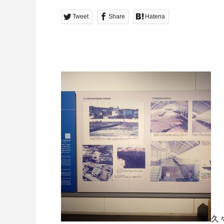
Tweet
Share
Hatena
久