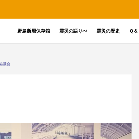
園
野島断層保存館
震災の語りべ
震災の歴史
Ｑ＆
協議会