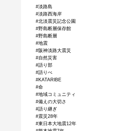
#淡路島
#淡路西海岸
#北淡震災記念公園
#野島断層保存館
#野島断層
#地震
#阪神淡路大震災
#自然災害
#語り部
#語りべ
#KATARIBE
#命
#地域コミュニティ
#備えの大切さ
#語り継ぎ
#震災28年
#東日本大地震12年
#熊本地震7年