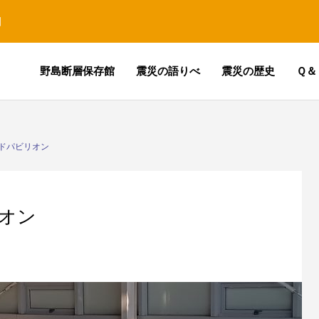
園
野島断層保存館
震災の語りべ
震災の歴史
Ｑ＆
ドパビリオン
オン