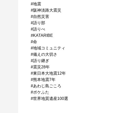
#地震
#阪神淡路大震災
#自然災害
#語り部
#語りべ
#KATARIBE
#命
#地域コミュニティ
#備えの大切さ
#語り継ぎ
#震災28年
#東日本大地震12年
#熊本地震7年
#あわじ島ごころ
#ポケふた
#世界地質遺産100選