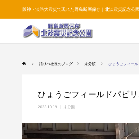
阪神・淡路大震災で現れた野島断層保存｜北淡震災記念公
語りべ社長のブログ
未分類
ひょうごフィール
ひょうごフィールドパビリ
2023.10.19
未分類