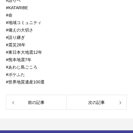
#語りべ
#KATARIBE
#命
#地域コミュニティ
#備えの大切さ
#語り継ぎ
#震災28年
#東日本大地震12年
#熊本地震7年
#あわじ島ごころ
#ポケふた
#世界地質遺産100選
前の記事
次の記事