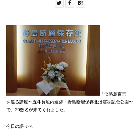
「淡路島百景」
を巡る講座〜五斗長垣内遺跡・野島断層保存北淡震災記念公園〜
で、20数名が来てくれました。
今日の語りべ