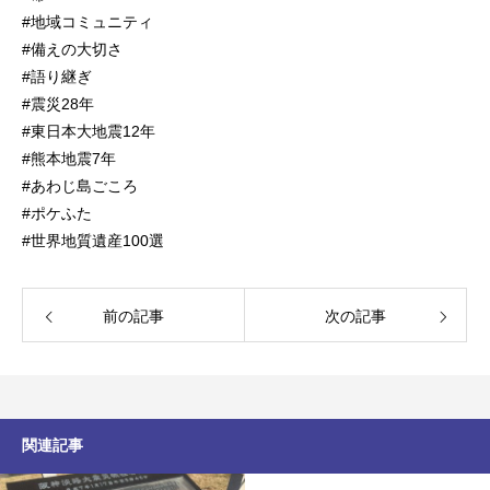
#地域コミュニティ
#備えの大切さ
#語り継ぎ
#震災28年
#東日本大地震12年
#熊本地震7年
#あわじ島ごころ
#ポケふた
#世界地質遺産100選
前の記事
次の記事
関連記事