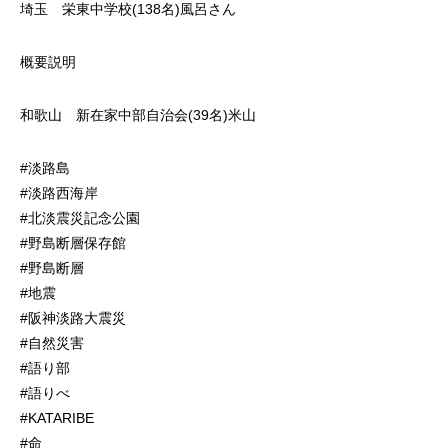
埼玉 栄東中学校(138名)風呂さん
概要説明
和歌山 新在家中部自治会(39名)米山
#淡路島
#淡路西海岸
#北淡震災記念公園
#野島断層保存館
#野島断層
#地震
#阪神淡路大震災
#自然災害
#語り部
#語りべ
#KATARIBE
#命