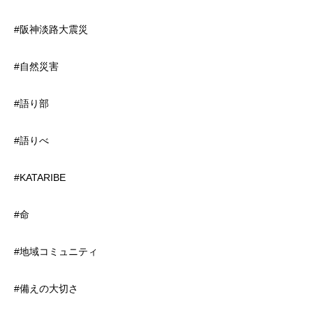
#阪神淡路大震災
#自然災害
#語り部
#語りべ
#KATARIBE
#命
#地域コミュニティ
#備えの大切さ