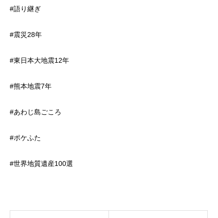
#語り継ぎ
#震災28年
#東日本大地震12年
#熊本地震7年
#あわじ島ごころ
#ポケふた
#世界地質遺産100選