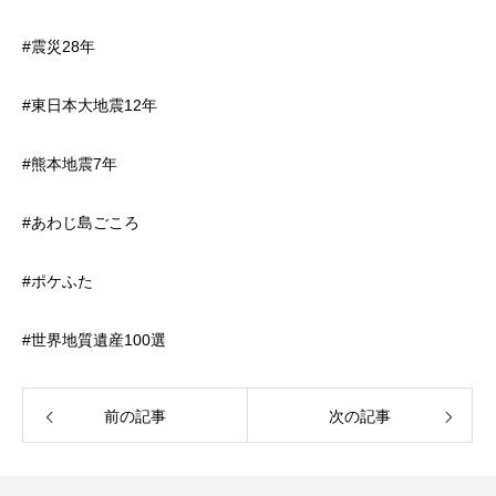
#震災28年
#東日本大地震12年
#熊本地震7年
#あわじ島ごころ
#ポケふた
#世界地質遺産100選
前の記事
次の記事