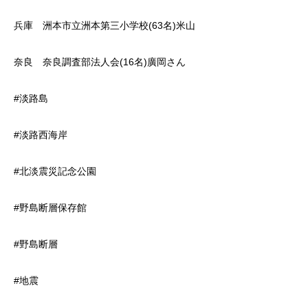
兵庫 洲本市立洲本第三小学校(63名)米山
奈良 奈良調査部法人会(16名)廣岡さん
#淡路島
#淡路西海岸
#北淡震災記念公園
#野島断層保存館
#野島断層
#地震