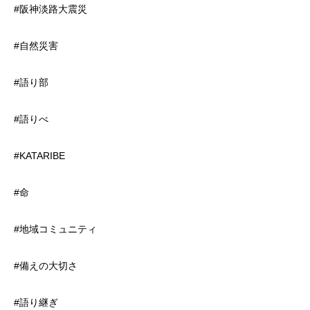
#阪神淡路大震災
#自然災害
#語り部
#語りべ
#KATARIBE
#命
#地域コミュニティ
#備えの大切さ
#語り継ぎ