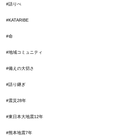
#語りべ
#KATARIBE
#命
#地域コミュニティ
#備えの大切さ
#語り継ぎ
#震災28年
#東日本大地震12年
#熊本地震7年