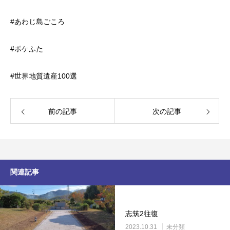
#あわじ島ごころ
#ポケふた
#世界地質遺産100選
前の記事
次の記事
関連記事
志筑2往復
2023.10.31
未分類