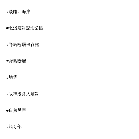
#淡路西海岸
#北淡震災記念公園
#野島断層保存館
#野島断層
#地震
#阪神淡路大震災
#自然災害
#語り部