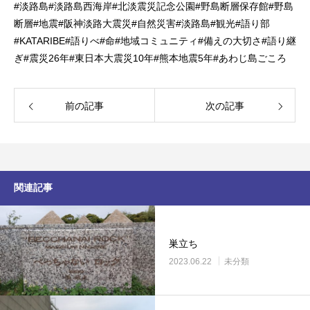
#
淡路島
#
淡路島西海岸
#
北淡震災記念公園
#
野島断層保存館
#
野島
断層
#
地震
#
阪神淡路大震災
#
自然災害
#
淡路島
#
観光
#
語り部
#KATARIBE#
語りべ
#
命
#
地域コミュニティ
#
備えの大切さ
#
語り継
ぎ
#
震災
26
年
#
東日本大震災
10
年
#
熊本地震
5
年
#
あわじ島ごころ
前の記事
次の記事
関連記事
巣立ち
2023.06.22
未分類