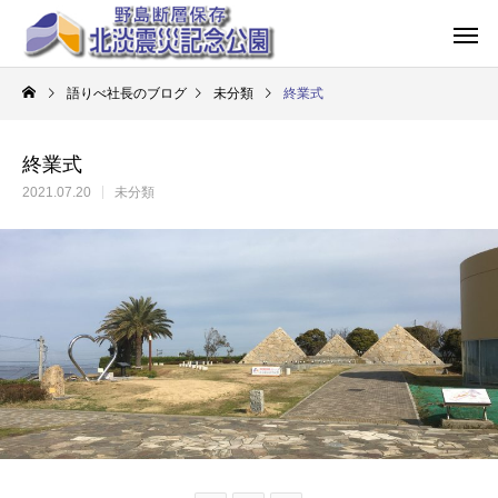
語りべ社長のブログ
未分類
終業式
終業式
2021.07.20
未分類