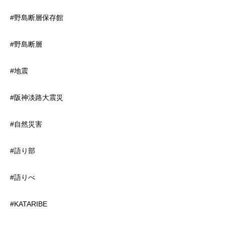
#野島断層保存館
#野島断層
#地震
#阪神淡路大震災
#自然災害
#語り部
#語りべ
#KATARIBE